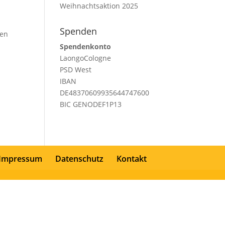
Weihnachtsaktion 2025
Spenden
ren
Spendenkonto
LaongoCologne
PSD West
IBAN
DE48370609935644747600
BIC GENODEF1P13
Impressum
Datenschutz
Kontakt